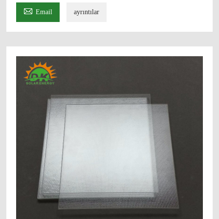

Email
ayrıntılar