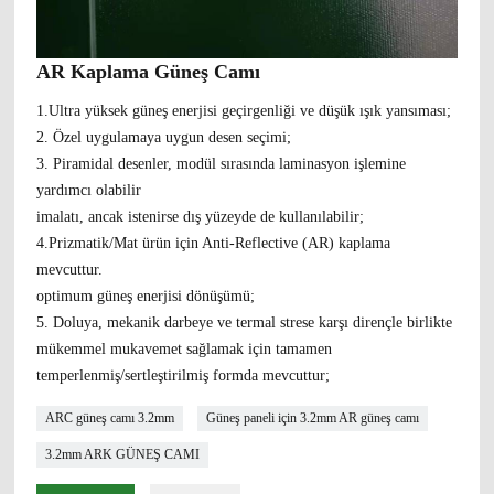
AR Kaplama Güneş Camı
1.Ultra yüksek güneş enerjisi geçirgenliği ve düşük ışık yansıması;
2. Özel uygulamaya uygun desen seçimi;
3. Piramidal desenler, modül sırasında laminasyon işlemine
yardımcı olabilir
imalatı, ancak istenirse dış yüzeyde de kullanılabilir;
4.Prizmatik/Mat ürün için Anti-Reflective (AR) kaplama
mevcuttur.
optimum güneş enerjisi dönüşümü;
5. Doluya, mekanik darbeye ve termal strese karşı dirençle birlikte
mükemmel mukavemet sağlamak için tamamen
temperlenmiş/sertleştirilmiş formda mevcuttur;
ARC güneş camı 3.2mm
Güneş paneli için 3.2mm AR güneş camı
3.2mm ARK GÜNEŞ CAMI