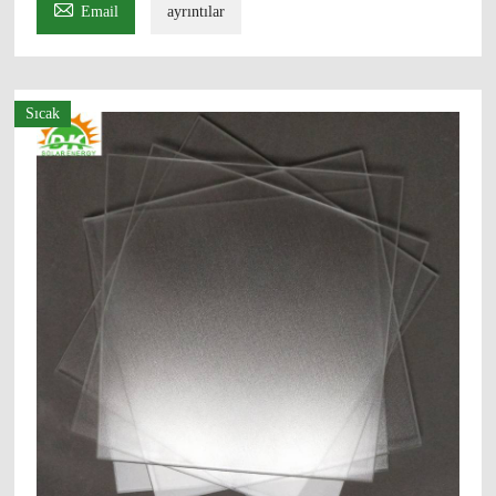

Email
ayrıntılar
Sıcak