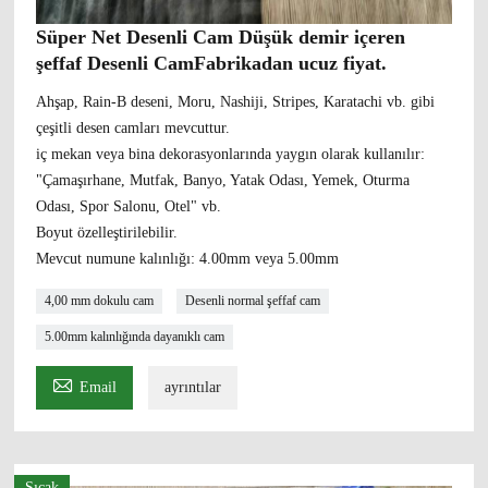
Süper Net Desenli Cam Düşük demir içeren
şeffaf Desenli CamFabrikadan ucuz fiyat.
Ahşap, Rain-B deseni, Moru, Nashiji, Stripes, Karatachi vb. gibi
çeşitli desen camları mevcuttur.
iç mekan veya bina dekorasyonlarında yaygın olarak kullanılır:
"Çamaşırhane, Mutfak, Banyo, Yatak Odası, Yemek, Oturma
Odası, Spor Salonu, Otel" vb.
Boyut özelleştirilebilir.
Mevcut numune kalınlığı: 4.00mm veya 5.00mm
4,00 mm dokulu cam
Desenli normal şeffaf cam
5.00mm kalınlığında dayanıklı cam

Email
ayrıntılar
Sıcak