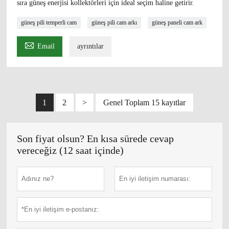
sıra güneş enerjisi kollektörleri için ideal seçim haline getirir.
güneş pili temperli cam
güneş pili cam arkı
güneş paneli cam ark

Email
ayrıntılar
1
2
>
Genel Toplam 15 kayıtlar
Son fiyat olsun? En kısa sürede cevap
vereceğiz (12 saat içinde)