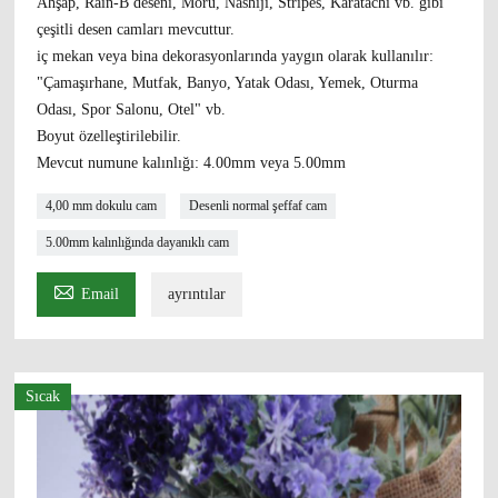
Ahşap, Rain-B deseni, Moru, Nashiji, Stripes, Karatachi vb. gibi
çeşitli desen camları mevcuttur.
iç mekan veya bina dekorasyonlarında yaygın olarak kullanılır:
"Çamaşırhane, Mutfak, Banyo, Yatak Odası, Yemek, Oturma
Odası, Spor Salonu, Otel" vb.
Boyut özelleştirilebilir.
Mevcut numune kalınlığı: 4.00mm veya 5.00mm
4,00 mm dokulu cam
Desenli normal şeffaf cam
5.00mm kalınlığında dayanıklı cam

Email
ayrıntılar
Sıcak