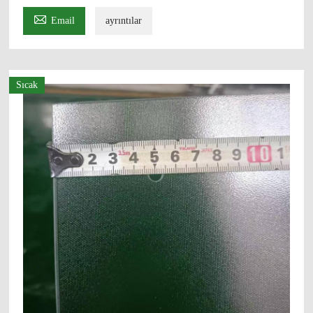

Email
ayrıntılar
Sıcak