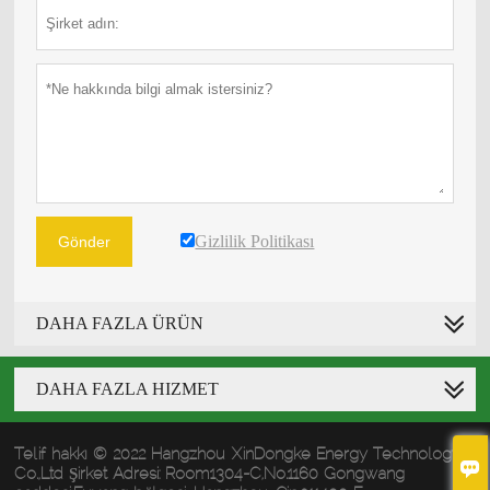
Gizlilik Politikası
Gönder
DAHA FAZLA ÜRÜN
DAHA FAZLA HIZMET
Telif hakkı © 2022 Hangzhou XinDongke Energy Technology

Co.,Ltd Şirket Adresi: Room1304-C,No.1160 Gongwang