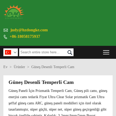

judy@hzdongke.com
+86-18058175937

Tog


Ev
>
Ürünler
>
Güneş Desenli Temperli Cam
Güneş Desenli Temperli Cam
Güneş Paneli İçin Prizmatik Temperli Cam, Güneş pili camı, güneş
enerjisi camı tedarik Fiyat Ultra Clear Solar prizmatik Cam Ultra
şeffaf güneş camı ARC, güneş paneli modülleri için özel olarak
tasarlanmıştır, süper güçlü, süper net, süper güneş geçirgenliği gibi
birçok özelliğe sahiptir, Kalınlık: 3.2mm/4mm/5mm Boyut: