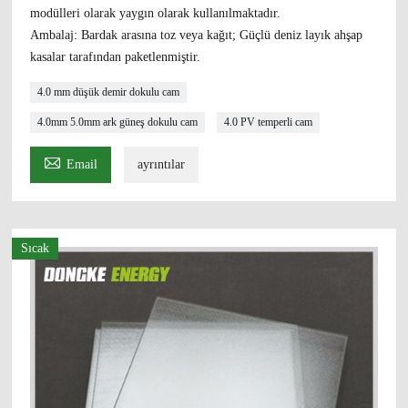
modülleri olarak yaygın olarak kullanılmaktadır.
Ambalaj: Bardak arasına toz veya kağıt; Güçlü deniz layık ahşap
kasalar tarafından paketlenmiştir.
4.0 mm düşük demir dokulu cam
4.0mm 5.0mm ark güneş dokulu cam
4.0 PV temperli cam

Email
ayrıntılar
Sıcak