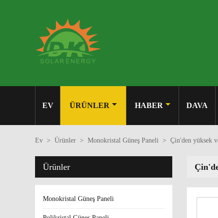
EV
ÜRÜNLER
HABER
DAVA
Ev
>
Ürünler
>
Monokristal Güneş Paneli
>
Çin'den yüksek 
Ürünler
Çin'd
Monokristal Güneş Paneli
Polikristal Güneş Paneli