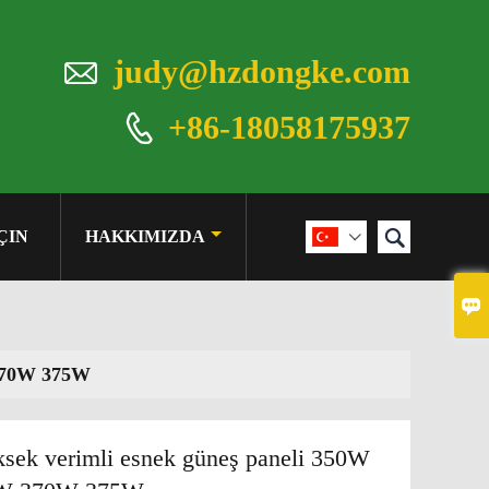

judy@hzdongke.com
+86-18058175937


ÇIN
HAKKIMIZDA


 370W 375W
ksek verimli esnek güneş paneli 350W