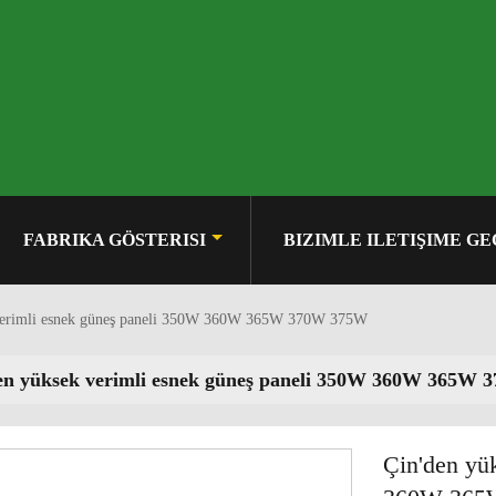
FABRIKA GÖSTERISI
BIZIMLE ILETIŞIME GE
verimli esnek güneş paneli 350W 360W 365W 370W 375W
en yüksek verimli esnek güneş paneli 350W 360W 365W
Çin'den yü