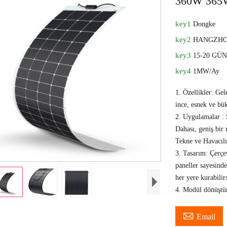
360W 365
key1
Dongke
key2
HANGZHO
key3
15-20 GÜ
key4
1MW/Ay
1. Özellikler: Gele
ince, esnek ve bük
2. Uygulamalar : S
Dahası, geniş bir
Tekne ve Havacılı
3. Tasarım: Çerçe
paneller sayesind
her yere kurabilir
4. Modül dönüştü

Email