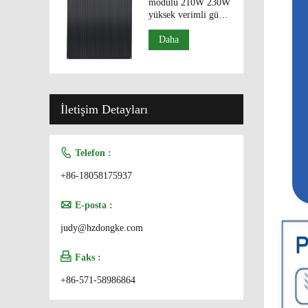
modülü 210W 230W
yüksek verimli güneş
panelleri
Daha
İletişim Detayları

Telefon :
+86-18058175937

E-posta :
judy@hzdongke.com

Faks :
+86-571-58986864