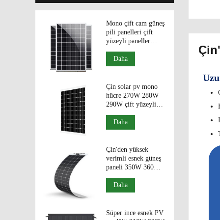
Mono çift cam güneş
pili panelleri çift
yüzeyli paneller
Çin
330W 340W 350W
fotovolatik modüller.
Daha
Uzun
Çin solar pv mono
hücre 270W 280W
290W çift yüzeyli
paneller çift camlı
PV modülleri.
Daha
Çin'den yüksek
verimli esnek güneş
paneli 350W 360W
365W 370W 375W
Daha
Süper ince esnek PV