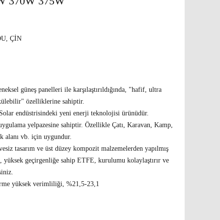
W 370W 375W
U, ÇİN
N
neksel güneş panelleri ile karşılaştırıldığında, "hafif, ultra
ülebilir" özelliklerine sahiptir.
olar endüstrisindeki yeni enerji teknolojisi ürünüdür.
 uygulama yelpazesine sahiptir. Özellikle Çatı, Karavan, Kamp,
k alanı vb. için uygundur.
vesiz tasarım ve üst düzey kompozit malzemelerden yapılmış
e, yüksek geçirgenliğe sahip ETFE, kurulumu kolaylaştırır ve
siniz.
rme yüksek verimliliği, %21,5-23,1