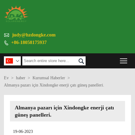

judy@hzdongke.com
+86-18058175937

Tog


Ev
>
haber
>
Kurumsal Haberler
>
Almanya pazarı için Xindongke enerji çatı güneş panelleri.
Almanya pazarı için Xindongke enerji çatı
güneş panelleri.
19-06-2023